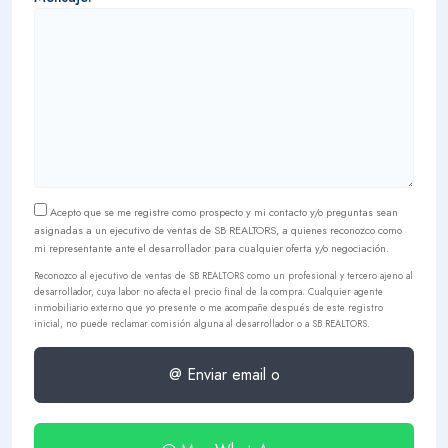
Acepto que se me registre como prospecto y mi contacto y/o preguntas sean
asignadas a un ejecutivo de ventas de SB REALTORS, a quienes reconozco como
mi representante ante el desarrollador para cualquier oferta y/o negociación.
Reconozco al ejecutivo de ventas de SB REALTORS como un profesional y tercero ajeno al
desarrollador, cuya labor no afecta el precio final de la compra. Cualquier agente
inmobiliario externo que yo presente o me acompañe después de este registro
inicial, no puede reclamar comisión alguna al desarrollador o a SB REALTORS.
@ Enviar email o