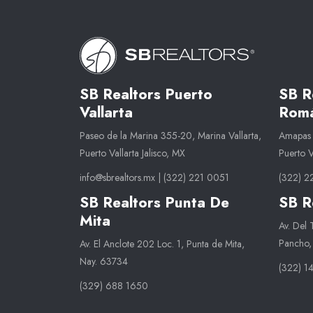
SB Realtors Puerto
SB R
Vallarta
Romá
Paseo de la Marina 355-20, Marina Vallarta,
Amapas 1
Puerto Vallarta Jalisco, MX
Puerto 
info@sbrealtors.mx
|
(322) 221 0051
(322) 2
SB Realtors Punta De
SB R
Mita
Av. Del
Pancho,
Av. El Anclote 202 Loc. 1, Punta de Mita,
Nay. 63734
(322) 1
(329) 688 1650