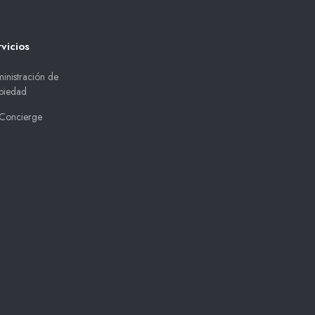
vicios
inistración de
piedad
Concierge