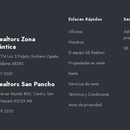
Enlaces Rápidos
Ser
Oficinas
Adm
pro
ealtors Zona
Nosotros
ntica
SB 
El equipo SB Realtors
14 Loc 2 Pulpito, Emiliano Zapata,
Propiedades en venta
Vallarta 48380
Renta
21 0051
ealtors San Pancho
Servicios de renta
 Tercer Mundo #20, Centro, San
Términos y Condiciones
 Nayarit 63729 MX
Aviso de privacidad
49 2576