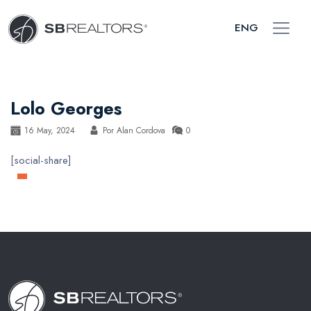
ENG
Lolo Georges
16 May, 2024
Por
Alan Cordova
0
[social-share]