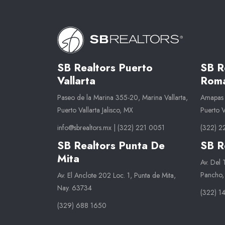
SB Realtors Puerto
SB R
Vallarta
Romá
Paseo de la Marina 355-20, Marina Vallarta,
Amapas 1
Puerto Vallarta Jalisco, MX
Puerto 
info@sbrealtors.mx
|
(322) 221 0051
(322) 2
SB Realtors Punta De
SB R
Mita
Av. Del
Pancho,
Av. El Anclote 202 Loc. 1, Punta de Mita,
Nay. 63734
(322) 1
(329) 688 1650