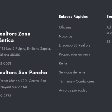
Enlaces Rápidos
Ser
Oficinas
Adm
pro
ealtors Zona
Nosotros
ntica
SB 
El equipo SB Realtors
14 Loc 2 Pulpito, Emiliano Zapata,
Propiedades en venta
Vallarta 48380
Renta
21 0051
ealtors San Pancho
Servicios de renta
 Tercer Mundo #20, Centro, San
Términos y Condiciones
 Nayarit 63729 MX
Aviso de privacidad
49 2576