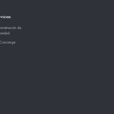
vicios
inistración de
piedad
Concierge